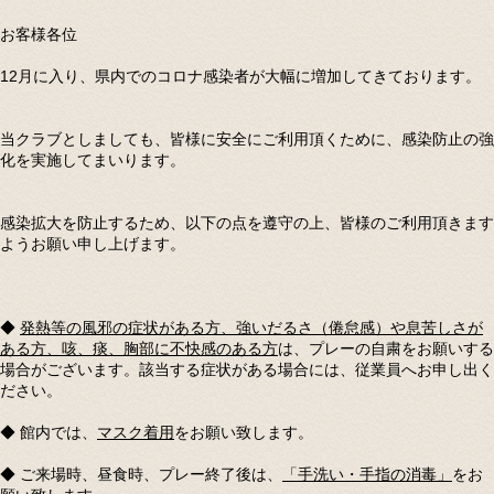
お客様各位
12月に入り、県内でのコロナ感染者が大幅に増加してきております。
当クラブとしましても、皆様に安全にご利用頂くために、感染防止の強
化を実施してまいります。
感染拡大を防止するため、以下の点を遵守の上、皆様のご利用頂きます
ようお願い申し上げます。
◆
発熱等の風邪の症状がある方、強いだるさ（倦怠感）や息苦しさが
ある方、咳、痰、胸部に不快感のある方
は、プレーの自粛をお願いする
場合がございます。該当する症状がある場合には、従業員へお申し出く
ださい。
◆ 館内では、
マスク着用
をお願い致します。
◆ ご来場時、昼食時、プレー終了後は、
「手洗い・手指の消毒」
をお