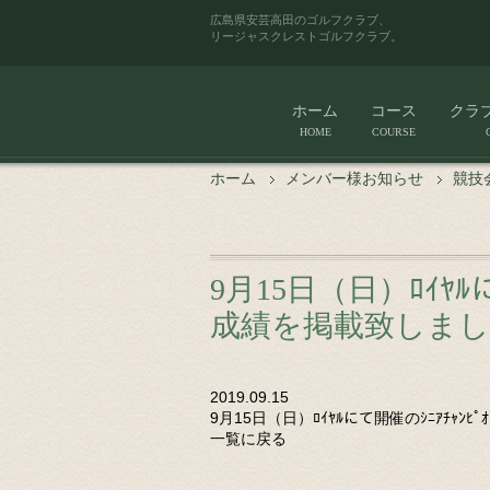
広島県安芸高田のゴルフクラブ、
リージャスクレストゴルフクラブ。
ホーム
コース
クラ
HOME
COURSE
ホーム
メンバー様お知らせ
競技
9月15日（日）ﾛｲﾔﾙに
成績を掲載致しま
2019.09.15
9月15日（日）ﾛｲﾔﾙにて開催のｼﾆｱﾁｬﾝ
一覧に戻る