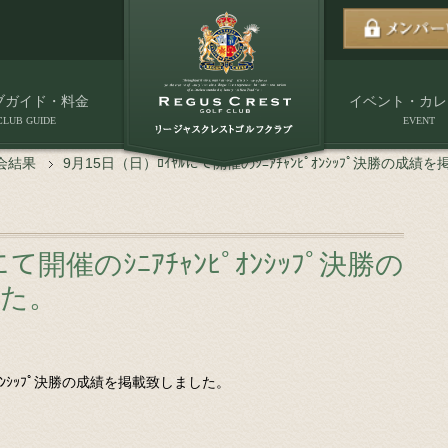
ブガイド・料金
イベント・カレ
CLUB GUIDE
EVENT
会結果
9月15日（日）ﾛｲﾔﾙにて開催のｼﾆｱﾁｬﾝﾋﾟｵﾝｼｯﾌﾟ決勝の成
て開催のｼﾆｱﾁｬﾝﾋﾟｵﾝｼｯﾌﾟ決勝の
した。
ﾋﾟｵﾝｼｯﾌﾟ決勝の成績を掲載致しました。