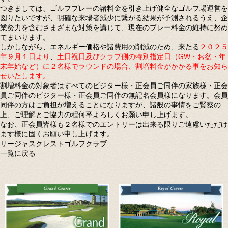
つきましては、ゴルフプレーの諸料金を引き上げ健全なゴルフ場運営を
図りたいですが、明確な来場者減少に繋がる結果が予測されるうえ、企
業努力を含むさまざまな対策を講じて、現在のプレー料金の維持に努め
てまいります。
しかしながら、エネルギー価格や諸費用の削減のため、来たる
２０２５
年９月１日より
、
土日祝日及びクラブ側の特別指定日（GW・お盆・年
末年始など）に２名様でラウンドの場合、割増料金がかかる事をお知ら
せいたします。
割増料金の対象者はすべてのビジター様・正会員ご同伴の家族様・正会
員ご同伴のビジター様・正会員ご同伴の無記名会員様になります。会員
同伴の方はご負担が増えることになりますが、諸般の事情をご賢察の
上、ご理解とご協力の程何卒よろしくお願い申し上げます。
なお、正会員皆様も２名様でのエントリーは出来る限りご遠慮いただけ
ます様に固くお願い申し上げます。
リージャスクレストゴルフクラブ
一覧に戻る